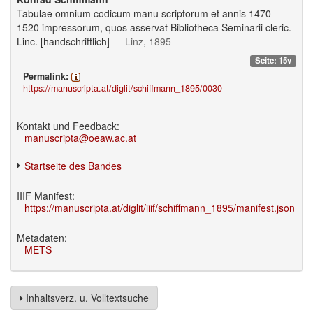
Tabulae omnium codicum manu scriptorum et annis 1470-
1520 impressorum, quos asservat Bibliotheca Seminarii cleric.
Linc. [handschriftlich]
— Linz, 1895
Seite: 15v
Permalink:
https://manuscripta.at/diglit/schiffmann_1895/0030
Kontakt und Feedback:
manuscripta@oeaw.ac.at
Startseite des Bandes
IIIF Manifest:
https://manuscripta.at/diglit/iiif/schiffmann_1895/manifest.json
Metadaten:
METS
Inhaltsverz. u. Volltextsuche