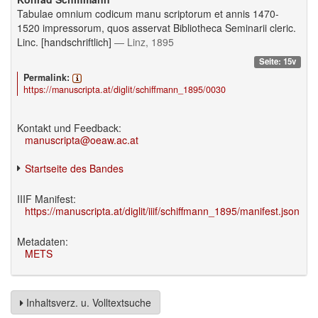
Tabulae omnium codicum manu scriptorum et annis 1470-
1520 impressorum, quos asservat Bibliotheca Seminarii cleric.
Linc. [handschriftlich]
— Linz, 1895
Seite: 15v
Permalink:
https://manuscripta.at/diglit/schiffmann_1895/0030
Kontakt und Feedback:
manuscripta@oeaw.ac.at
Startseite des Bandes
IIIF Manifest:
https://manuscripta.at/diglit/iiif/schiffmann_1895/manifest.json
Metadaten:
METS
Inhaltsverz. u. Volltextsuche