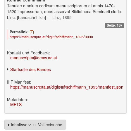
Tabulae omnium codicum manu scriptorum et annis 1470-
1520 impressorum, quos asservat Bibliotheca Seminarii cleric.
Linc. [handschriftlich]
— Linz, 1895
Seite: 15v
Permalink:
https://manuscripta.at/diglit/schiffmann_1895/0030
Kontakt und Feedback:
manuscripta@oeaw.ac.at
Startseite des Bandes
IIIF Manifest:
https://manuscripta.at/diglit/iiif/schiffmann_1895/manifest.json
Metadaten:
METS
Inhaltsverz. u. Volltextsuche