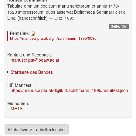
Tabulae omnium codicum manu scriptorum et annis 1470-
1520 impressorum, quos asservat Bibliotheca Seminarii cleric.
Linc. [handschriftlich]
— Linz, 1895
Seite: 15v
Permalink:
https://manuscripta.at/diglit/schiffmann_1895/0030
Kontakt und Feedback:
manuscripta@oeaw.ac.at
Startseite des Bandes
IIIF Manifest:
https://manuscripta.at/diglit/iiif/schiffmann_1895/manifest.json
Metadaten:
METS
Inhaltsverz. u. Volltextsuche