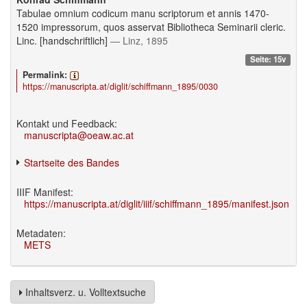
Tabulae omnium codicum manu scriptorum et annis 1470-
1520 impressorum, quos asservat Bibliotheca Seminarii cleric.
Linc. [handschriftlich]
— Linz, 1895
Seite: 15v
Permalink:
https://manuscripta.at/diglit/schiffmann_1895/0030
Kontakt und Feedback:
manuscripta@oeaw.ac.at
Startseite des Bandes
IIIF Manifest:
https://manuscripta.at/diglit/iiif/schiffmann_1895/manifest.json
Metadaten:
METS
Inhaltsverz. u. Volltextsuche