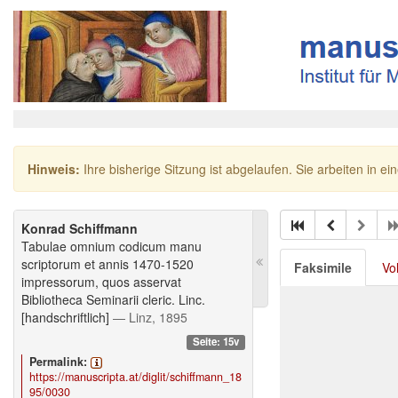
Hinweis:
Ihre bisherige Sitzung ist abgelaufen. Sie arbeiten in ei
Konrad Schiffmann
Tabulae omnium codicum manu
scriptorum et annis 1470-1520
Faksimile
Vo
impressorum, quos asservat
Bibliotheca Seminarii cleric. Linc.
[handschriftlich]
— Linz, 1895
Seite: 15v
Permalink:
https://manuscripta.at/diglit/schiffmann_18
95/0030