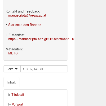
Kontakt und Feedback:
manuscripta@oeaw.ac.at
Startseite des Bandes
IIIF Manifest:
https://manuscripta.at/diglit/iiif/schiffmann_1895/manifest.json
Metadaten:
METS
Seite
Inhalt
1r
Titelblatt
1v
Vorwort