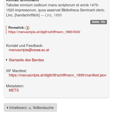
Tabulae omnium codicum manu scriptorum et annis 1470-
1520 impressorum, quos asservat Bibliotheca Seminarii cleric.
Linc. [handschriftlich]
— Linz, 1895
Seite: 15v
Permalink:
https://manuscripta.at/diglit/schiffmann_1895/0030
Kontakt und Feedback:
manuscripta@oeaw.ac.at
Startseite des Bandes
IIIF Manifest:
https://manuscripta.at/diglit/iiif/schiffmann_1895/manifest.json
Metadaten:
METS
Inhaltsverz. u. Volltextsuche