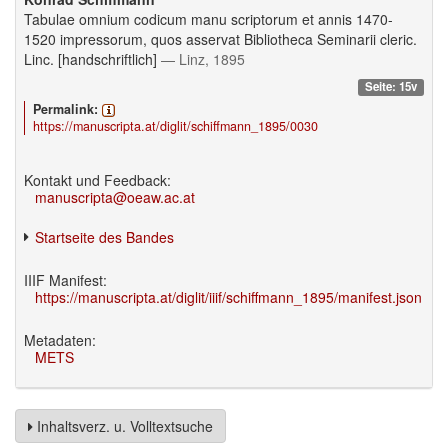
Tabulae omnium codicum manu scriptorum et annis 1470-
1520 impressorum, quos asservat Bibliotheca Seminarii cleric.
Linc. [handschriftlich]
— Linz, 1895
Seite: 15v
Permalink:
https://manuscripta.at/diglit/schiffmann_1895/0030
Kontakt und Feedback:
manuscripta@oeaw.ac.at
Startseite des Bandes
IIIF Manifest:
https://manuscripta.at/diglit/iiif/schiffmann_1895/manifest.json
Metadaten:
METS
Inhaltsverz. u. Volltextsuche