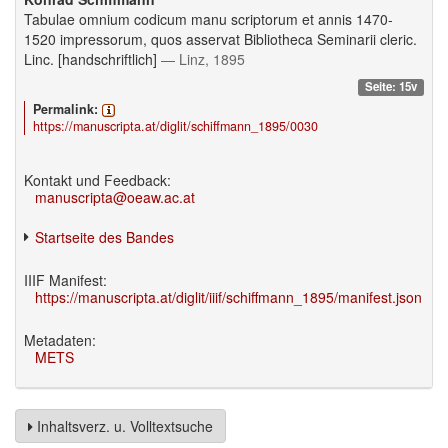
Tabulae omnium codicum manu scriptorum et annis 1470-
1520 impressorum, quos asservat Bibliotheca Seminarii cleric.
Linc. [handschriftlich]
— Linz, 1895
Seite: 15v
Permalink:
https://manuscripta.at/diglit/schiffmann_1895/0030
Kontakt und Feedback:
manuscripta@oeaw.ac.at
Startseite des Bandes
IIIF Manifest:
https://manuscripta.at/diglit/iiif/schiffmann_1895/manifest.json
Metadaten:
METS
Inhaltsverz. u. Volltextsuche