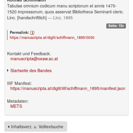
Tabulae omnium codicum manu scriptorum et annis 1470-
1520 impressorum, quos asservat Bibliotheca Seminarii cleric.
Linc. [handschriftlich]
— Linz, 1895
Seite: 15v
Permalink:
https://manuscripta.at/diglit/schiffmann_1895/0030
Kontakt und Feedback:
manuscripta@oeaw.ac.at
Startseite des Bandes
IIIF Manifest:
https://manuscripta.at/diglit/iiif/schiffmann_1895/manifest.json
Metadaten:
METS
Inhaltsverz. u. Volltextsuche