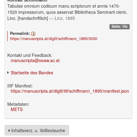
Tabulae omnium codicum manu scriptorum et annis 1470-
1520 impressorum, quos asservat Bibliotheca Seminarii cleric.
Linc. [handschriftlich]
— Linz, 1895
Seite: 15v
Permalink:
https://manuscripta.at/diglit/schiffmann_1895/0030
Kontakt und Feedback:
manuscripta@oeaw.ac.at
Startseite des Bandes
IIIF Manifest:
https://manuscripta.at/diglit/iiif/schiffmann_1895/manifest.json
Metadaten:
METS
Inhaltsverz. u. Volltextsuche