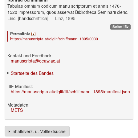
Tabulae omnium codicum manu scriptorum et annis 1470-
1520 impressorum, quos asservat Bibliotheca Seminarii cleric.
Linc. [handschriftlich]
— Linz, 1895
Seite: 15v
Permalink:
https://manuscripta.at/diglit/schiffmann_1895/0030
Kontakt und Feedback:
manuscripta@oeaw.ac.at
Startseite des Bandes
IIIF Manifest:
https://manuscripta.at/diglit/iiif/schiffmann_1895/manifest.json
Metadaten:
METS
Inhaltsverz. u. Volltextsuche