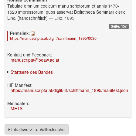
Tabulae omnium codicum manu scriptorum et annis 1470-
1520 impressorum, quos asservat Bibliotheca Seminarii cleric.
Linc. [handschriftlich]
— Linz, 1895
Seite: 15v
Permalink:
https://manuscripta.at/diglit/schiffmann_1895/0030
Kontakt und Feedback:
manuscripta@oeaw.ac.at
Startseite des Bandes
IIIF Manifest:
https://manuscripta.at/diglit/iiif/schiffmann_1895/manifest.json
Metadaten:
METS
Inhaltsverz. u. Volltextsuche