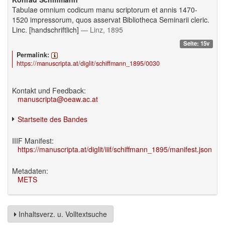
Tabulae omnium codicum manu scriptorum et annis 1470-
1520 impressorum, quos asservat Bibliotheca Seminarii cleric.
Linc. [handschriftlich]
— Linz, 1895
Seite: 15v
Permalink:
https://manuscripta.at/diglit/schiffmann_1895/0030
Kontakt und Feedback:
manuscripta@oeaw.ac.at
Startseite des Bandes
IIIF Manifest:
https://manuscripta.at/diglit/iiif/schiffmann_1895/manifest.json
Metadaten:
METS
Inhaltsverz. u. Volltextsuche