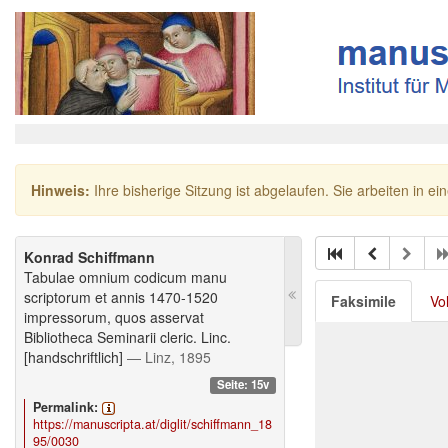
Hinweis:
Ihre bisherige Sitzung ist abgelaufen. Sie arbeiten in ei
Konrad Schiffmann
Tabulae omnium codicum manu
scriptorum et annis 1470-1520
Faksimile
Vo
impressorum, quos asservat
Bibliotheca Seminarii cleric. Linc.
[handschriftlich]
— Linz, 1895
Seite: 15v
Permalink:
https://manuscripta.at/diglit/schiffmann_18
95/0030