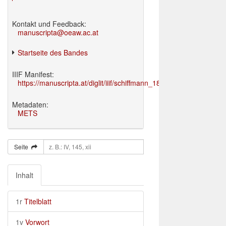
Kontakt und Feedback:
manuscripta@oeaw.ac.at
Startseite des Bandes
IIIF Manifest:
https://manuscripta.at/diglit/iiif/schiffmann_1895/manifest.json
Metadaten:
METS
Seite
Inhalt
1r
Titelblatt
1v
Vorwort