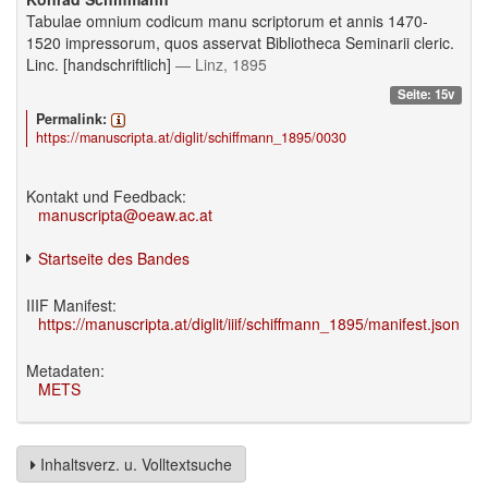
Tabulae omnium codicum manu scriptorum et annis 1470-
1520 impressorum, quos asservat Bibliotheca Seminarii cleric.
Linc. [handschriftlich]
— Linz, 1895
Seite: 15v
Permalink:
https://manuscripta.at/diglit/schiffmann_1895/0030
Kontakt und Feedback:
manuscripta@oeaw.ac.at
Startseite des Bandes
IIIF Manifest:
https://manuscripta.at/diglit/iiif/schiffmann_1895/manifest.json
Metadaten:
METS
Inhaltsverz. u. Volltextsuche