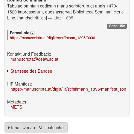
Tabulae omnium codicum manu scriptorum et annis 1470-
1520 impressorum, quos asservat Bibliotheca Seminarii cleric.
Linc. [handschriftlich]
— Linz, 1895
Seite: 15v
Permalink:
https://manuscripta.at/diglit/schiffmann_1895/0030
Kontakt und Feedback:
manuscripta@oeaw.ac.at
Startseite des Bandes
IIIF Manifest:
https://manuscripta.at/diglit/iiif/schiffmann_1895/manifest.json
Metadaten:
METS
Inhaltsverz. u. Volltextsuche