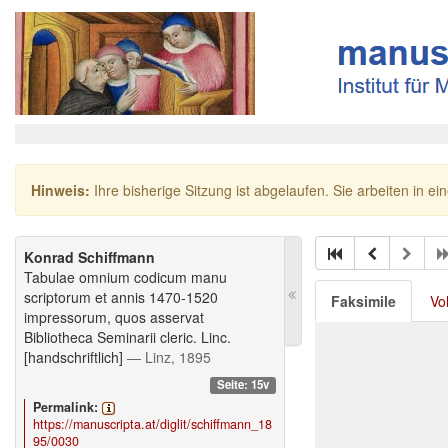
Hinweis:
Ihre bisherige Sitzung ist abgelaufen. Sie arbeiten in ei
Konrad Schiffmann
Tabulae omnium codicum manu
scriptorum et annis 1470-1520
Faksimile
Vo
impressorum, quos asservat
Bibliotheca Seminarii cleric. Linc.
[handschriftlich]
— Linz, 1895
Seite: 15v
Permalink:
https://manuscripta.at/diglit/schiffmann_18
95/0030