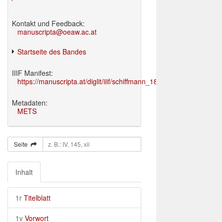
Kontakt und Feedback:
manuscripta@oeaw.ac.at
Startseite des Bandes
IIIF Manifest:
https://manuscripta.at/diglit/iiif/schiffmann_1895/manifest.json
Metadaten:
METS
Seite
Inhalt
1r
Titelblatt
1v
Vorwort