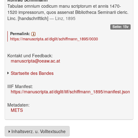
Tabulae omnium codicum manu scriptorum et annis 1470-
1520 impressorum, quos asservat Bibliotheca Seminarii cleric.
Linc. [handschriftlich]
— Linz, 1895
Seite: 15v
Permalink:
https://manuscripta.at/diglit/schiffmann_1895/0030
Kontakt und Feedback:
manuscripta@oeaw.ac.at
Startseite des Bandes
IIIF Manifest:
https://manuscripta.at/diglit/iiif/schiffmann_1895/manifest.json
Metadaten:
METS
Inhaltsverz. u. Volltextsuche