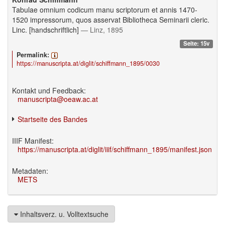
Tabulae omnium codicum manu scriptorum et annis 1470-
1520 impressorum, quos asservat Bibliotheca Seminarii cleric.
Linc. [handschriftlich]
— Linz, 1895
Seite: 15v
Permalink:
https://manuscripta.at/diglit/schiffmann_1895/0030
Kontakt und Feedback:
manuscripta@oeaw.ac.at
Startseite des Bandes
IIIF Manifest:
https://manuscripta.at/diglit/iiif/schiffmann_1895/manifest.json
Metadaten:
METS
Inhaltsverz. u. Volltextsuche