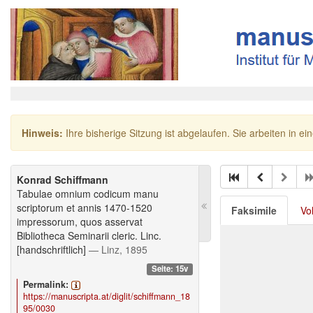
Hinweis:
Ihre bisherige Sitzung ist abgelaufen. Sie arbeiten in ei
Konrad Schiffmann
Tabulae omnium codicum manu
scriptorum et annis 1470-1520
Faksimile
Vo
impressorum, quos asservat
Bibliotheca Seminarii cleric. Linc.
[handschriftlich]
— Linz, 1895
Seite: 15v
Permalink:
https://manuscripta.at/diglit/schiffmann_18
95/0030