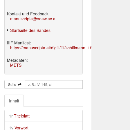
Kontakt und Feedback:
manuscripta@oeaw.ac.at
Startseite des Bandes
IIIF Manifest:
https://manuscripta.at/diglit/iiif/schiffmann_1895/manifest.json
Metadaten:
METS
Seite
Inhalt
1r
Titelblatt
1v
Vorwort