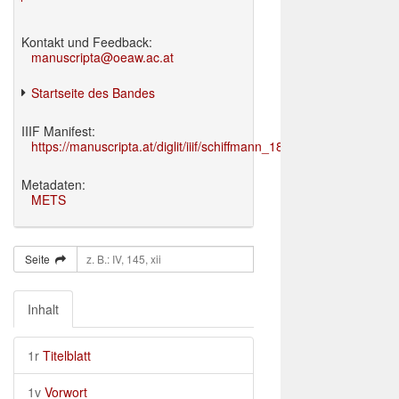
Kontakt und Feedback:
manuscripta@oeaw.ac.at
Startseite des Bandes
IIIF Manifest:
https://manuscripta.at/diglit/iiif/schiffmann_1895/manifest.json
Metadaten:
METS
Seite
Inhalt
1r
Titelblatt
1v
Vorwort