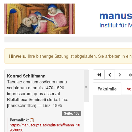
Hinweis:
Ihre bisherige Sitzung ist abgelaufen. Sie arbeiten in ei
Konrad Schiffmann
Tabulae omnium codicum manu
scriptorum et annis 1470-1520
Faksimile
Vo
impressorum, quos asservat
Bibliotheca Seminarii cleric. Linc.
[handschriftlich]
— Linz, 1895
Seite: 15v
Permalink:
https://manuscripta.at/diglit/schiffmann_18
95/0030