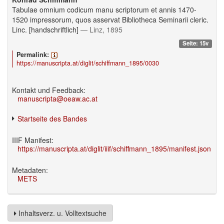
Tabulae omnium codicum manu scriptorum et annis 1470-
1520 impressorum, quos asservat Bibliotheca Seminarii cleric.
Linc. [handschriftlich]
— Linz, 1895
Seite: 15v
Permalink:
https://manuscripta.at/diglit/schiffmann_1895/0030
Kontakt und Feedback:
manuscripta@oeaw.ac.at
Startseite des Bandes
IIIF Manifest:
https://manuscripta.at/diglit/iiif/schiffmann_1895/manifest.json
Metadaten:
METS
Inhaltsverz. u. Volltextsuche