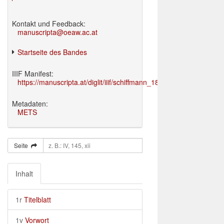
Kontakt und Feedback:
manuscripta@oeaw.ac.at
Startseite des Bandes
IIIF Manifest:
https://manuscripta.at/diglit/iiif/schiffmann_1895/manifest.json
Metadaten:
METS
Seite
Inhalt
1r
Titelblatt
1v
Vorwort