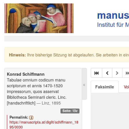
Hinweis:
Ihre bisherige Sitzung ist abgelaufen. Sie arbeiten in ei
Konrad Schiffmann
Tabulae omnium codicum manu
scriptorum et annis 1470-1520
Faksimile
Vo
impressorum, quos asservat
Bibliotheca Seminarii cleric. Linc.
[handschriftlich]
— Linz, 1895
Seite: 15v
Permalink:
https://manuscripta.at/diglit/schiffmann_18
95/0030