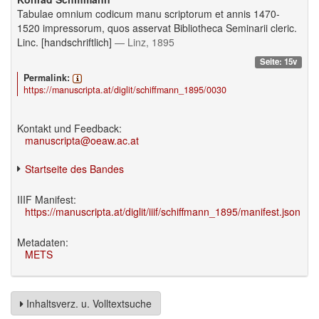
Tabulae omnium codicum manu scriptorum et annis 1470-
1520 impressorum, quos asservat Bibliotheca Seminarii cleric.
Linc. [handschriftlich]
— Linz, 1895
Seite: 15v
Permalink:
https://manuscripta.at/diglit/schiffmann_1895/0030
Kontakt und Feedback:
manuscripta@oeaw.ac.at
Startseite des Bandes
IIIF Manifest:
https://manuscripta.at/diglit/iiif/schiffmann_1895/manifest.json
Metadaten:
METS
Inhaltsverz. u. Volltextsuche