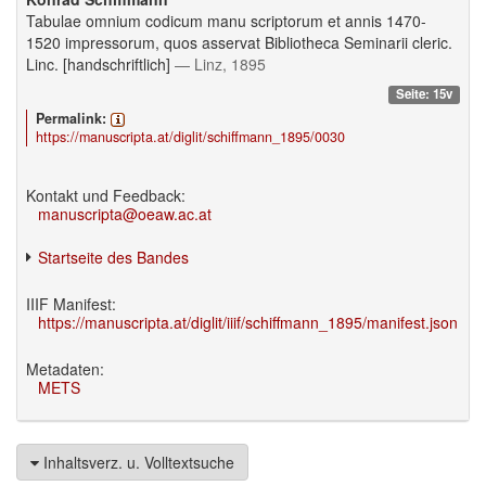
Tabulae omnium codicum manu scriptorum et annis 1470-
1520 impressorum, quos asservat Bibliotheca Seminarii cleric.
Linc. [handschriftlich]
— Linz, 1895
Seite: 15v
Permalink:
https://manuscripta.at/diglit/schiffmann_1895/0030
Kontakt und Feedback:
manuscripta@oeaw.ac.at
Startseite des Bandes
IIIF Manifest:
https://manuscripta.at/diglit/iiif/schiffmann_1895/manifest.json
Metadaten:
METS
Inhaltsverz. u. Volltextsuche