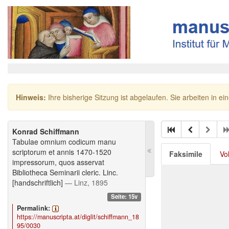
Hinweis:
Ihre bisherige Sitzung ist abgelaufen. Sie arbeiten in ei
Konrad Schiffmann
Tabulae omnium codicum manu
scriptorum et annis 1470-1520
Faksimile
Vo
impressorum, quos asservat
Bibliotheca Seminarii cleric. Linc.
[handschriftlich]
— Linz, 1895
Seite: 15v
Permalink:
https://manuscripta.at/diglit/schiffmann_18
95/0030