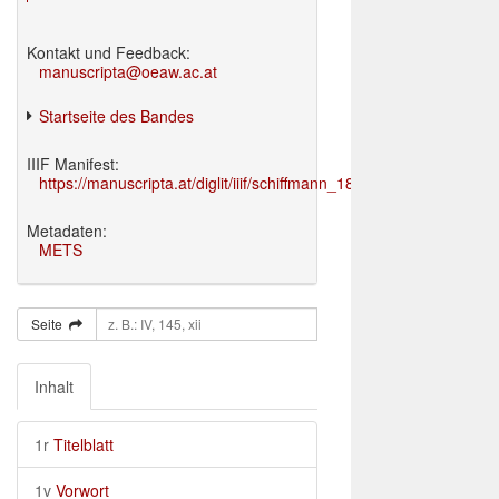
Kontakt und Feedback:
manuscripta@oeaw.ac.at
Startseite des Bandes
IIIF Manifest:
https://manuscripta.at/diglit/iiif/schiffmann_1895/manifest.json
Metadaten:
METS
Seite
Inhalt
1r
Titelblatt
1v
Vorwort