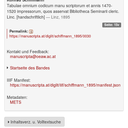
Tabulae omnium codicum manu scriptorum et annis 1470-
1520 impressorum, quos asservat Bibliotheca Seminarii cleric.
Linc. [handschriftlich]
— Linz, 1895
Seite: 15v
Permalink:
https://manuscripta.at/diglit/schiffmann_1895/0030
Kontakt und Feedback:
manuscripta@oeaw.ac.at
Startseite des Bandes
IIIF Manifest:
https://manuscripta.at/diglit/iiif/schiffmann_1895/manifest.json
Metadaten:
METS
Inhaltsverz. u. Volltextsuche