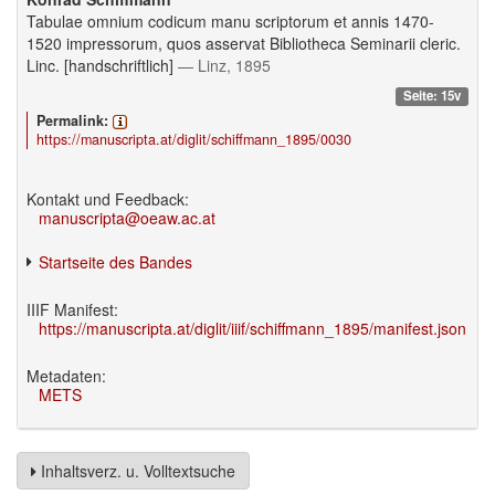
Tabulae omnium codicum manu scriptorum et annis 1470-
1520 impressorum, quos asservat Bibliotheca Seminarii cleric.
Linc. [handschriftlich]
— Linz, 1895
Seite: 15v
Permalink:
https://manuscripta.at/diglit/schiffmann_1895/0030
Kontakt und Feedback:
manuscripta@oeaw.ac.at
Startseite des Bandes
IIIF Manifest:
https://manuscripta.at/diglit/iiif/schiffmann_1895/manifest.json
Metadaten:
METS
Inhaltsverz. u. Volltextsuche