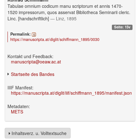
Tabulae omnium codicum manu scriptorum et annis 1470-
1520 impressorum, quos asservat Bibliotheca Seminarii cleric.
Linc. [handschriftlich]
— Linz, 1895
Seite: 15v
Permalink:
https://manuscripta.at/diglit/schiffmann_1895/0030
Kontakt und Feedback:
manuscripta@oeaw.ac.at
Startseite des Bandes
IIIF Manifest:
https://manuscripta.at/diglit/iiif/schiffmann_1895/manifest.json
Metadaten:
METS
Inhaltsverz. u. Volltextsuche