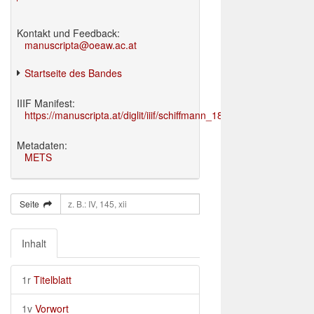
Kontakt und Feedback:
manuscripta@oeaw.ac.at
Startseite des Bandes
IIIF Manifest:
https://manuscripta.at/diglit/iiif/schiffmann_1895/manifest.json
Metadaten:
METS
Seite
Inhalt
1r
Titelblatt
1v
Vorwort