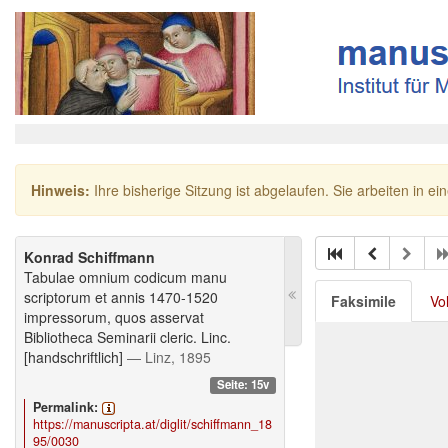
Hinweis:
Ihre bisherige Sitzung ist abgelaufen. Sie arbeiten in ei
Konrad Schiffmann
Tabulae omnium codicum manu
scriptorum et annis 1470-1520
Faksimile
Vo
impressorum, quos asservat
Bibliotheca Seminarii cleric. Linc.
[handschriftlich]
— Linz, 1895
Seite: 15v
Permalink:
https://manuscripta.at/diglit/schiffmann_18
95/0030