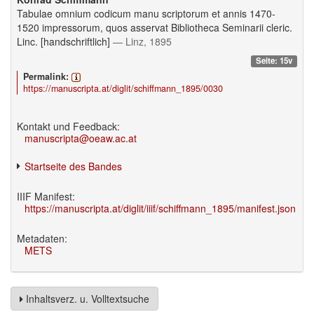
Tabulae omnium codicum manu scriptorum et annis 1470-
1520 impressorum, quos asservat Bibliotheca Seminarii cleric.
Linc. [handschriftlich]
— Linz, 1895
Seite: 15v
Permalink:
https://manuscripta.at/diglit/schiffmann_1895/0030
Kontakt und Feedback:
manuscripta@oeaw.ac.at
Startseite des Bandes
IIIF Manifest:
https://manuscripta.at/diglit/iiif/schiffmann_1895/manifest.json
Metadaten:
METS
Inhaltsverz. u. Volltextsuche