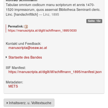
Tabulae omnium codicum manu scriptorum et annis 1470-
1520 impressorum, quos asservat Bibliotheca Seminarii cleric.
Linc. [handschriftlich]
— Linz, 1895
Seite: 15v
Permalink:
https://manuscripta.at/diglit/schiffmann_1895/0030
Kontakt und Feedback:
manuscripta@oeaw.ac.at
Startseite des Bandes
IIIF Manifest:
https://manuscripta.at/diglit/iiif/schiffmann_1895/manifest.json
Metadaten:
METS
Inhaltsverz. u. Volltextsuche