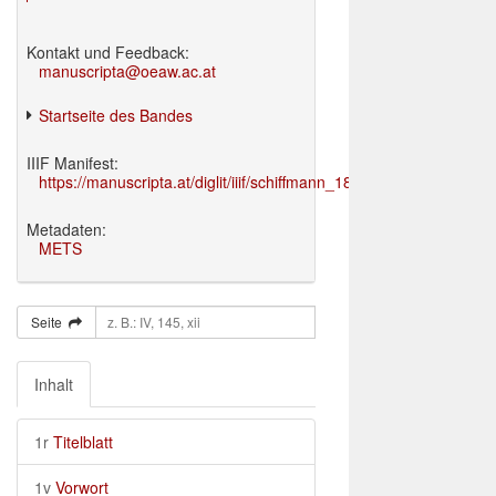
Kontakt und Feedback:
manuscripta@oeaw.ac.at
Startseite des Bandes
IIIF Manifest:
https://manuscripta.at/diglit/iiif/schiffmann_1895/manifest.json
Metadaten:
METS
Seite
Inhalt
1r
Titelblatt
1v
Vorwort