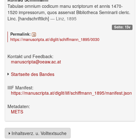
Tabulae omnium codicum manu scriptorum et annis 1470-
1520 impressorum, quos asservat Bibliotheca Seminarii cleric.
Linc. [handschriftlich]
— Linz, 1895
Seite: 15v
Permalink:
https://manuscripta.at/diglit/schiffmann_1895/0030
Kontakt und Feedback:
manuscripta@oeaw.ac.at
Startseite des Bandes
IIIF Manifest:
https://manuscripta.at/diglit/iiif/schiffmann_1895/manifest.json
Metadaten:
METS
Inhaltsverz. u. Volltextsuche