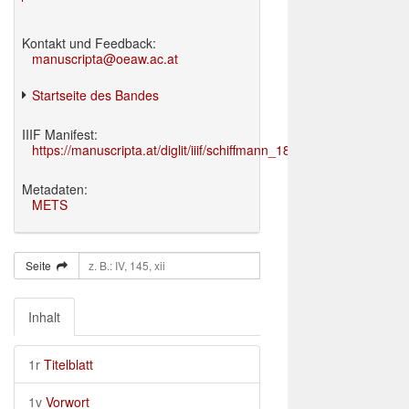
Kontakt und Feedback:
manuscripta@oeaw.ac.at
Startseite des Bandes
IIIF Manifest:
https://manuscripta.at/diglit/iiif/schiffmann_1895/manifest.json
Metadaten:
METS
Seite
Inhalt
1r
Titelblatt
1v
Vorwort