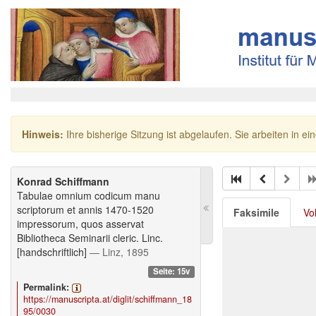
Hinweis:
Ihre bisherige Sitzung ist abgelaufen. Sie arbeiten in ei
Konrad Schiffmann
Tabulae omnium codicum manu
scriptorum et annis 1470-1520
Faksimile
Vo
impressorum, quos asservat
Bibliotheca Seminarii cleric. Linc.
[handschriftlich]
— Linz, 1895
Seite: 15v
Permalink:
https://manuscripta.at/diglit/schiffmann_18
95/0030