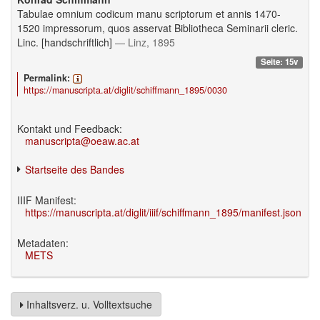
Tabulae omnium codicum manu scriptorum et annis 1470-
1520 impressorum, quos asservat Bibliotheca Seminarii cleric.
Linc. [handschriftlich]
— Linz, 1895
Seite: 15v
Permalink:
https://manuscripta.at/diglit/schiffmann_1895/0030
Kontakt und Feedback:
manuscripta@oeaw.ac.at
Startseite des Bandes
IIIF Manifest:
https://manuscripta.at/diglit/iiif/schiffmann_1895/manifest.json
Metadaten:
METS
Inhaltsverz. u. Volltextsuche