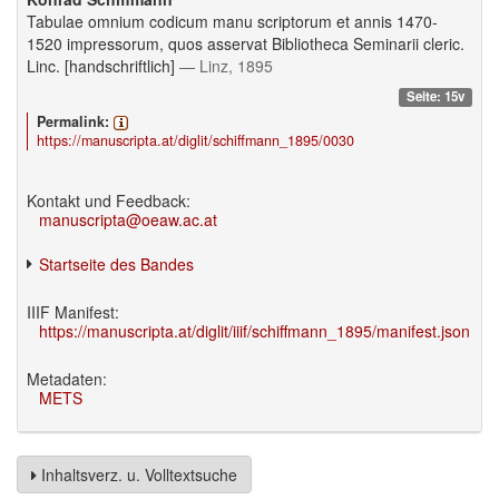
Tabulae omnium codicum manu scriptorum et annis 1470-
1520 impressorum, quos asservat Bibliotheca Seminarii cleric.
Linc. [handschriftlich]
— Linz, 1895
Seite: 15v
Permalink:
https://manuscripta.at/diglit/schiffmann_1895/0030
Kontakt und Feedback:
manuscripta@oeaw.ac.at
Startseite des Bandes
IIIF Manifest:
https://manuscripta.at/diglit/iiif/schiffmann_1895/manifest.json
Metadaten:
METS
Inhaltsverz. u. Volltextsuche