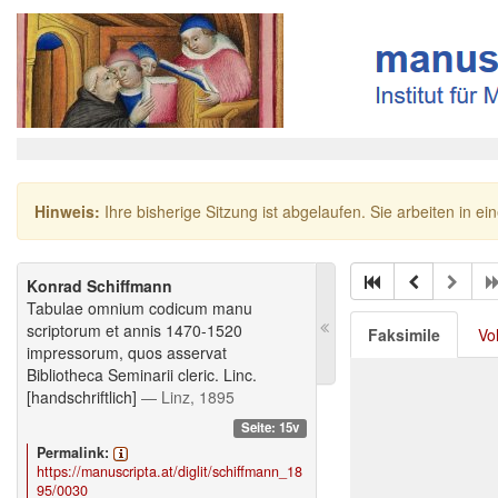
Hinweis:
Ihre bisherige Sitzung ist abgelaufen. Sie arbeiten in ei
Konrad Schiffmann
Tabulae omnium codicum manu
scriptorum et annis 1470-1520
Faksimile
Vo
impressorum, quos asservat
Bibliotheca Seminarii cleric. Linc.
[handschriftlich]
— Linz, 1895
Seite: 15v
Permalink:
https://manuscripta.at/diglit/schiffmann_18
95/0030