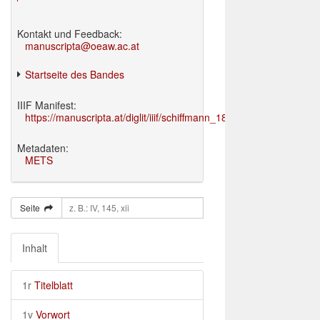
Kontakt und Feedback:
manuscripta@oeaw.ac.at
Startseite des Bandes
IIIF Manifest:
https://manuscripta.at/diglit/iiif/schiffmann_1895/manifest.json
Metadaten:
METS
Seite
Inhalt
1r
Titelblatt
1v
Vorwort