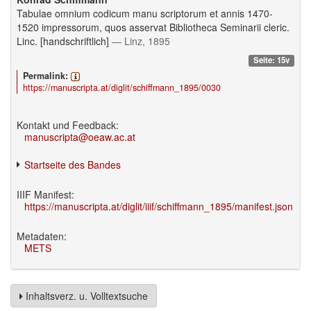
Tabulae omnium codicum manu scriptorum et annis 1470-
1520 impressorum, quos asservat Bibliotheca Seminarii cleric.
Linc. [handschriftlich]
— Linz, 1895
Seite: 15v
Permalink:
https://manuscripta.at/diglit/schiffmann_1895/0030
Kontakt und Feedback:
manuscripta@oeaw.ac.at
Startseite des Bandes
IIIF Manifest:
https://manuscripta.at/diglit/iiif/schiffmann_1895/manifest.json
Metadaten:
METS
Inhaltsverz. u. Volltextsuche