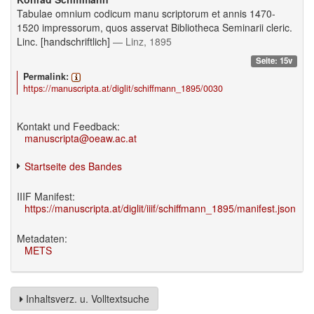
Tabulae omnium codicum manu scriptorum et annis 1470-
1520 impressorum, quos asservat Bibliotheca Seminarii cleric.
Linc. [handschriftlich]
— Linz, 1895
Seite: 15v
Permalink:
https://manuscripta.at/diglit/schiffmann_1895/0030
Kontakt und Feedback:
manuscripta@oeaw.ac.at
Startseite des Bandes
IIIF Manifest:
https://manuscripta.at/diglit/iiif/schiffmann_1895/manifest.json
Metadaten:
METS
Inhaltsverz. u. Volltextsuche