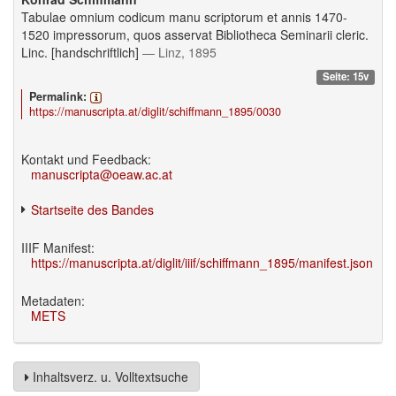
Tabulae omnium codicum manu scriptorum et annis 1470-
1520 impressorum, quos asservat Bibliotheca Seminarii cleric.
Linc. [handschriftlich]
— Linz, 1895
Seite: 15v
Permalink:
https://manuscripta.at/diglit/schiffmann_1895/0030
Kontakt und Feedback:
manuscripta@oeaw.ac.at
Startseite des Bandes
IIIF Manifest:
https://manuscripta.at/diglit/iiif/schiffmann_1895/manifest.json
Metadaten:
METS
Inhaltsverz. u. Volltextsuche