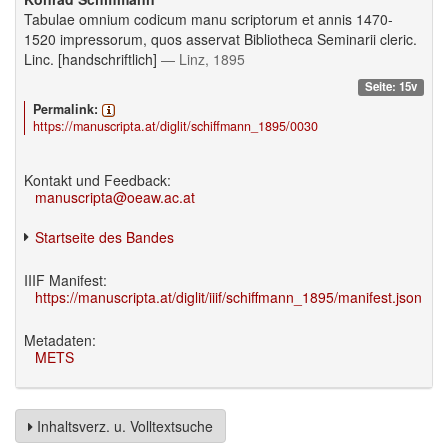
Tabulae omnium codicum manu scriptorum et annis 1470-
1520 impressorum, quos asservat Bibliotheca Seminarii cleric.
Linc. [handschriftlich]
— Linz, 1895
Seite: 15v
Permalink:
https://manuscripta.at/diglit/schiffmann_1895/0030
Kontakt und Feedback:
manuscripta@oeaw.ac.at
Startseite des Bandes
IIIF Manifest:
https://manuscripta.at/diglit/iiif/schiffmann_1895/manifest.json
Metadaten:
METS
Inhaltsverz. u. Volltextsuche