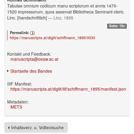
Tabulae omnium codicum manu scriptorum et annis 1470-
1520 impressorum, quos asservat Bibliotheca Seminarii cleric.
Linc. [handschriftlich]
— Linz, 1895
Seite: 15v
Permalink:
https://manuscripta.at/diglit/schiffmann_1895/0030
Kontakt und Feedback:
manuscripta@oeaw.ac.at
Startseite des Bandes
IIIF Manifest:
https://manuscripta.at/diglit/iiif/schiffmann_1895/manifest.json
Metadaten:
METS
Inhaltsverz. u. Volltextsuche