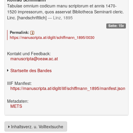
Tabulae omnium codicum manu scriptorum et annis 1470-
1520 impressorum, quos asservat Bibliotheca Seminarii cleric.
Linc. [handschriftlich]
— Linz, 1895
Seite: 15v
Permalink:
https://manuscripta.at/diglit/schiffmann_1895/0030
Kontakt und Feedback:
manuscripta@oeaw.ac.at
Startseite des Bandes
IIIF Manifest:
https://manuscripta.at/diglit/iiif/schiffmann_1895/manifest.json
Metadaten:
METS
Inhaltsverz. u. Volltextsuche