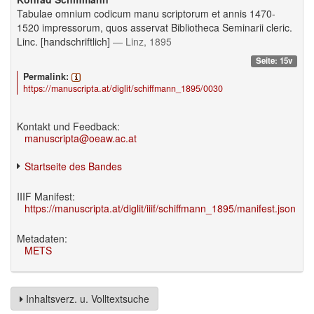
Tabulae omnium codicum manu scriptorum et annis 1470-
1520 impressorum, quos asservat Bibliotheca Seminarii cleric.
Linc. [handschriftlich]
— Linz, 1895
Seite: 15v
Permalink:
https://manuscripta.at/diglit/schiffmann_1895/0030
Kontakt und Feedback:
manuscripta@oeaw.ac.at
Startseite des Bandes
IIIF Manifest:
https://manuscripta.at/diglit/iiif/schiffmann_1895/manifest.json
Metadaten:
METS
Inhaltsverz. u. Volltextsuche