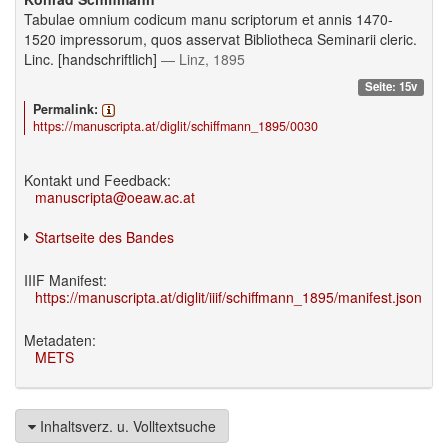
Tabulae omnium codicum manu scriptorum et annis 1470-
1520 impressorum, quos asservat Bibliotheca Seminarii cleric.
Linc. [handschriftlich]
— Linz, 1895
Seite: 15v
Permalink:
https://manuscripta.at/diglit/schiffmann_1895/0030
Kontakt und Feedback:
manuscripta@oeaw.ac.at
Startseite des Bandes
IIIF Manifest:
https://manuscripta.at/diglit/iiif/schiffmann_1895/manifest.json
Metadaten:
METS
Inhaltsverz. u. Volltextsuche