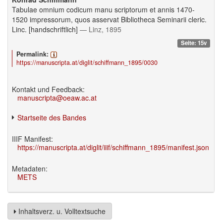
Tabulae omnium codicum manu scriptorum et annis 1470-
1520 impressorum, quos asservat Bibliotheca Seminarii cleric.
Linc. [handschriftlich]
— Linz, 1895
Seite: 15v
Permalink:
https://manuscripta.at/diglit/schiffmann_1895/0030
Kontakt und Feedback:
manuscripta@oeaw.ac.at
Startseite des Bandes
IIIF Manifest:
https://manuscripta.at/diglit/iiif/schiffmann_1895/manifest.json
Metadaten:
METS
Inhaltsverz. u. Volltextsuche