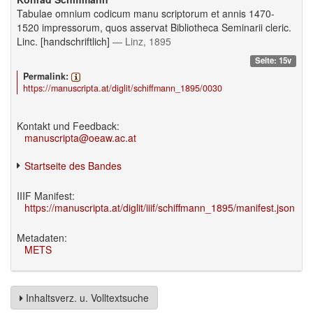
Tabulae omnium codicum manu scriptorum et annis 1470-
1520 impressorum, quos asservat Bibliotheca Seminarii cleric.
Linc. [handschriftlich]
— Linz, 1895
Seite: 15v
Permalink:
https://manuscripta.at/diglit/schiffmann_1895/0030
Kontakt und Feedback:
manuscripta@oeaw.ac.at
Startseite des Bandes
IIIF Manifest:
https://manuscripta.at/diglit/iiif/schiffmann_1895/manifest.json
Metadaten:
METS
Inhaltsverz. u. Volltextsuche