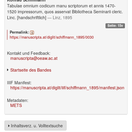
Tabulae omnium codicum manu scriptorum et annis 1470-
1520 impressorum, quos asservat Bibliotheca Seminarii cleric.
Linc. [handschriftlich]
— Linz, 1895
Seite: 15v
Permalink:
https://manuscripta.at/diglit/schiffmann_1895/0030
Kontakt und Feedback:
manuscripta@oeaw.ac.at
Startseite des Bandes
IIIF Manifest:
https://manuscripta.at/diglit/iiif/schiffmann_1895/manifest.json
Metadaten:
METS
Inhaltsverz. u. Volltextsuche